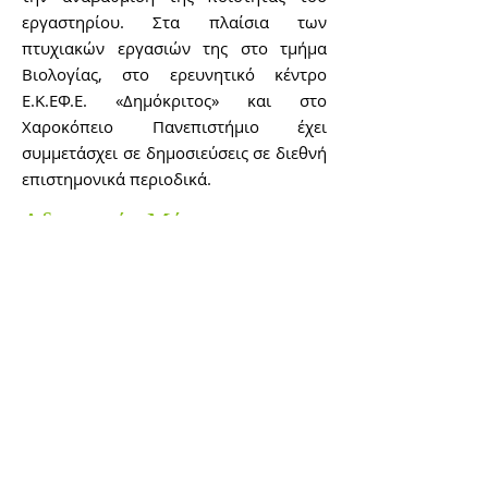
εργαστηρίου. Στα πλαίσια των
πτυχιακών εργασιών της στο τμήμα
Βιολογίας, στο ερευνητικό κέντρο
Ε.Κ.ΕΦ.Ε. «Δημόκριτος» και στο
Χαροκόπειο Πανεπιστήμιο έχει
συμμετάσχει σε δημοσιεύσεις σε διεθνή
επιστημονικά περιοδικά.
Αδαμαντία Μήτσου
Η Αδαμαντία Μήτσου αποφοίτησε από
το τμήμα γραμματειακής υποστήριξης
του Saint - George College το 1995. Στο
Μικροβιολογικό Εργαστήριο εργάζεται